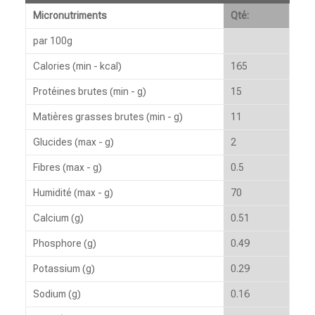
Micronutriments
Qté:
par 100g
Calories (min - kcal)
165
Protéines brutes (min - g)
15
Matières grasses brutes (min - g)
11
Glucides (max - g)
2
Fibres (max - g)
0.5
Humidité (max - g)
70
Calcium (g)
0.51
Phosphore (g)
0.49
Potassium (g)
0.29
Sodium (g)
0.16