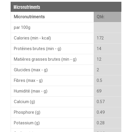
Micronutriments
Micronutriments
Qté:
par 100g
Calories (min - kcal)
172
Protéines brutes (min - g)
14
Matières grasses brutes (min - g)
12
Glucides (max - g)
2
Fibres (max - g)
0.5
Humidité (max - g)
69
Calcium (g)
0.57
Phosphore (g)
0.49
Potassium (g)
0.28