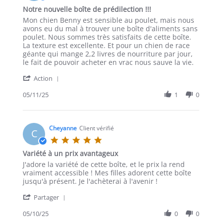
mai
étoiles
Notre nouvelle boîte de prédilection !!!
2025
Commentaire
avis
Mon chien Benny est sensible au poulet, mais nous
de
indiquant
avons eu du mal à trouver une boîte d'aliments sans
Ally
Notre
poulet. Nous sommes très satisfaits de cette boîte.
le
nouvelle
La texture est excellente. Et pour un chien de race
11
boîte
géante qui mange 2,2 livres de nourriture par jour,
mai
de
le fait de pouvoir acheter en vrac nous sauve la vie.
2025
prédilection
'
!!!
Action
Partager
Commentaire
05/11/25
1
0
de
Ally
le
11
Cheyanne
Client vérifié
C
mai
5.0
2025
étoiles
Variété à un prix avantageux
Commentaire
avis
J'adore la variété de cette boîte, et le prix la rend
de
déclarant
vraiment accessible ! Mes filles adorent cette boîte
Cheyanne
Variété
jusqu'à présent. Je l'achèterai à l'avenir !
le
à
'
10
un
Partager
Partager
mai
prix
Commentaire
05/10/25
0
0
2025
avantageux
de