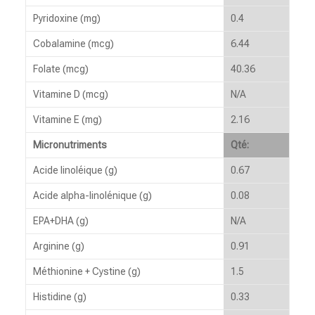
Pyridoxine (mg)
0.4
Cobalamine (mcg)
6.44
Folate (mcg)
40.36
Vitamine D (mcg)
N/A
Vitamine E (mg)
2.16
Micronutriments
Qté:
Acide linoléique (g)
0.67
Acide alpha-linolénique (g)
0.08
EPA+DHA (g)
N/A
Arginine (g)
0.91
Méthionine + Cystine (g)
1.5
Histidine (g)
0.33