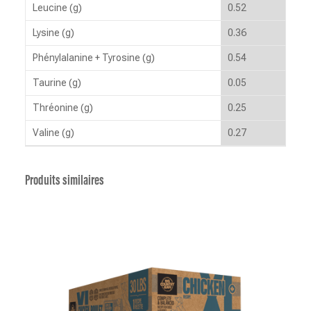
Leucine (g)
0.52
Lysine (g)
0.36
Phénylalanine + Tyrosine (g)
0.54
Taurine (g)
0.05
Thréonine (g)
0.25
Valine (g)
0.27
Produits similaires