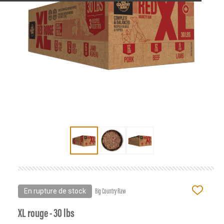
En rupture de stock
Big Country Raw
AJOUTE
À
LA
XL rouge - 30 lbs
LISTE