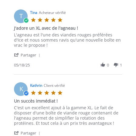
Tina
Acheteur vérifié
T
5.0
étoiles
J'adore un XL avec de l'agneau !
Commentaire
avis
L'agneau est l'une des viandes rouges préférées
de
indiquant
d'Ice et nous sommes ravis qu'une nouvelle boîte en
Tina
Love
vrac le propose !
le
an
'
18
XL
Partager
Partager
mai
with
Commentaire
05/18/25
0
1
2025
lamb
de
!
Tina
le
18
Kathrin
Client vérifié
K
mai
5.0
2025
étoiles
Un succès immédiat !
Commentaire
Commentaires
C'est un excellent ajout à la gamme XL. Le fait de
de
Un
disposer d'une boîte de viande rouge contenant de
Kathrin
succès
l'agneau permet de simplifier la rotation des
le
immédiat
protéines. Et tout cela à un prix très avantageux !
21
!
'
mai
Partager