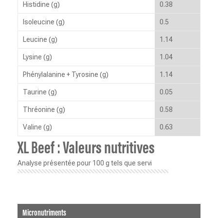
Histidine (g)
0.38
Isoleucine (g)
0.5
Leucine (g)
1.14
Lysine (g)
1.04
Phénylalanine + Tyrosine (g)
1.14
Taurine (g)
0.05
Thréonine (g)
0.58
Valine (g)
0.63
XL Beef : Valeurs nutritives
Analyse présentée pour 100 g tels que servi
Micronutriments