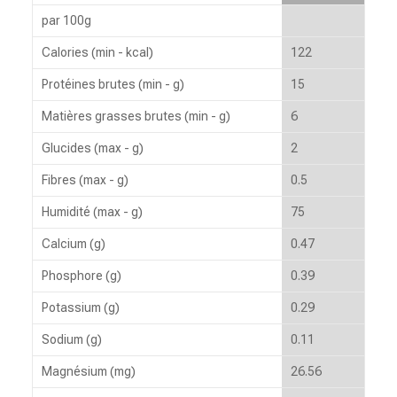
par 100g
Calories (min - kcal)
122
Protéines brutes (min - g)
15
Matières grasses brutes (min - g)
6
Glucides (max - g)
2
Fibres (max - g)
0.5
Humidité (max - g)
75
Calcium (g)
0.47
Phosphore (g)
0.39
Potassium (g)
0.29
Sodium (g)
0.11
Magnésium (mg)
26.56