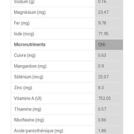
Sodium (g)
0.16
Magnésium (mg)
23.47
Fer (mg)
9.78
Iode (mcg)
71.95
Micronutriments
Qté:
Cuivre (mg)
0.63
Manganèse (mg)
0.9
Sélénium (mcg)
25.07
Zinc (mg)
8.3
Vitamine A (UI)
752.05
Thiamine (mg)
0.57
Riboflavine (mg)
0.86
Acide pantothénique (mg)
1.86