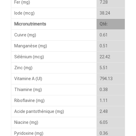
Fer (mg)
7.28
Iode (mcg)
38.24
Micronutriments
Qté:
Cuivre (mg)
0.61
Manganèse (mg)
0.51
Sélénium (mcg)
22.42
Zinc (mg)
5.51
Vitamine A (UI)
794.13
Thiamine (mg)
0.38
Riboflavine (mg)
1.11
Acide pantothénique (mg)
2.48
Niacine (mg)
6.05
Pyridoxine (mg)
0.36