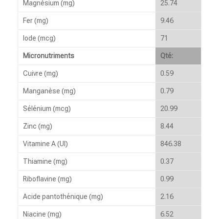
Magnésium (mg)
25.74
Fer (mg)
9.46
Iode (mcg)
71
Micronutriments
Qté:
Cuivre (mg)
0.59
Manganèse (mg)
0.79
Sélénium (mcg)
20.99
Zinc (mg)
8.44
Vitamine A (UI)
846.38
Thiamine (mg)
0.37
Riboflavine (mg)
0.99
Acide pantothénique (mg)
2.16
Niacine (mg)
6.52