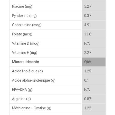
Niacine (mg)
5.27
Pyridoxine (mg)
0.37
Cobalamine (mcg)
4.91
Folate (mcg)
33.6
Vitamine D (mcg)
N/A
Vitamine E (mg)
2.27
Micronutriments
Qté:
Acide linoléique (g)
1.25
Acide alpha-linolénique (g)
0.1
EPA+DHA (g)
N/A
Arginine (g)
0.87
Méthionine + Cystine (g)
1.22