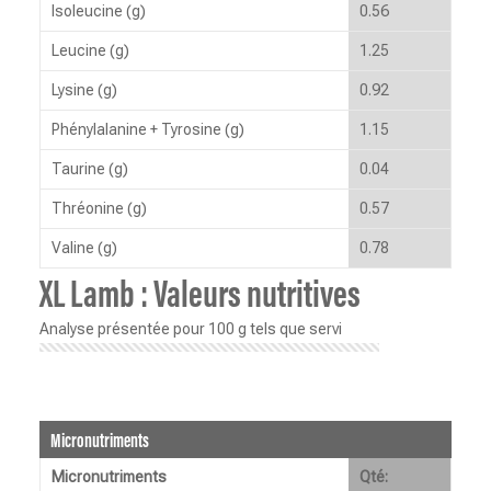
Isoleucine (g)
0.56
Leucine (g)
1.25
Lysine (g)
0.92
Phénylalanine + Tyrosine (g)
1.15
Taurine (g)
0.04
Thréonine (g)
0.57
Valine (g)
0.78
XL Lamb : Valeurs nutritives
Analyse présentée pour 100 g tels que servi
Micronutriments
Micronutriments
Qté: