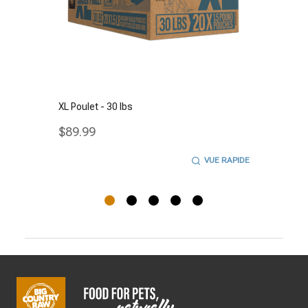
XL Poulet - 30 lbs
$89.99
VUE RAPIDE
Début