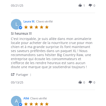
Partager
2025
Commentaire
05/21/25
1
0
de
Kathrin
le
21
Laura M.
Client vérifié
L
mai
5.0
2025
étoiles
Si heureux !!!
Commentaire
avis
C'est incroyable, je suis allée dans mon animalerie
de
mentionnant
locale pour acheter de la nourriture crue pour mon
Laura
So
chien et à ma grande surprise ils font maintenant
M.
happy
ses saveurs préférées dans un paquet XL ! Nous
le
!!
recommandons sans hésiter Big Country Raw, une
13
entreprise qui écoute les consommateurs et
mai
s'efforce de les rendre heureux est sans aucun
2025
doute une marque que je soutiendrai toujours !
'
Partager
Partager
Commentaire
05/13/25
0
0
de
Laura
M.
le
Allié
Client vérifié
A
13
5.0