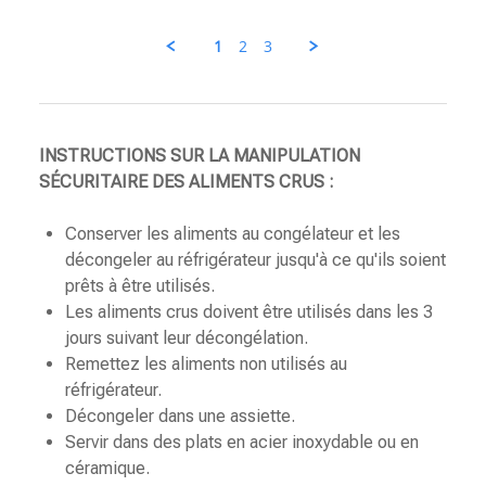
Cheyanne
le
1
2
3
10
mai
2025
INSTRUCTIONS SUR LA MANIPULATION
SÉCURITAIRE DES ALIMENTS CRUS :
Conserver les aliments au congélateur et les
décongeler au réfrigérateur jusqu'à ce qu'ils soient
prêts à être utilisés.
Les aliments crus doivent être utilisés dans les 3
jours suivant leur décongélation.
Remettez les aliments non utilisés au
réfrigérateur.
Décongeler dans une assiette.
Servir dans des plats en acier inoxydable ou en
céramique.