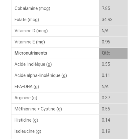
Cobalamine (mcg)
7.85
Folate (mcg)
34.93
Vitamine D (mcg)
N/A
Vitamine E (mg)
0.95
Micronutriments
Qté:
Acide linoléique (g)
0.55
Acide alpha-linolénique (g)
0.11
EPA+DHA (g)
N/A
Arginine (g)
0.37
Méthionine + Cystine (g)
0.55
Histidine (g)
0.14
Isoleucine (g)
0.19