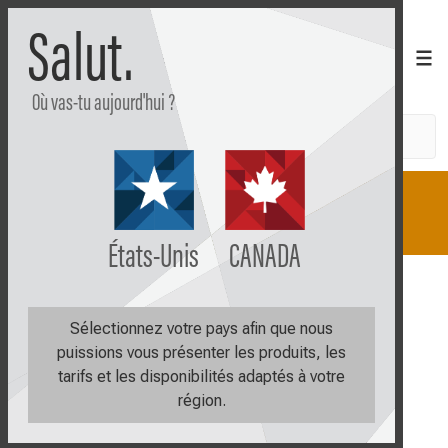
Salut.
Où vas-tu aujourd'hui ?
Recherche
Boutique
Apprendre
Plan
États-Unis
CANADA
Tous
Boîtes variétés
XL
XL rouge - 30 lbs
Sélectionnez votre pays afin que nous
puissions vous présenter les produits, les
tarifs et les disponibilités adaptés à votre
région.