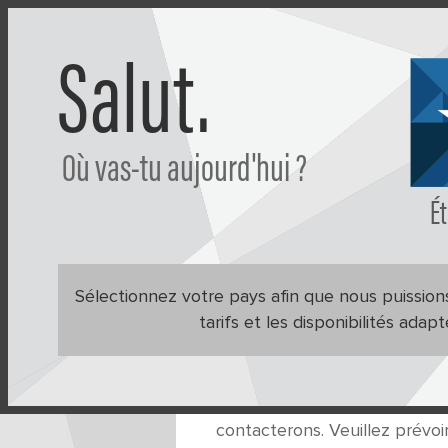
Salut.
Où vas-tu aujourd'hui ?
Boutique
Apprendre
Ét
RETOURS
Sélectionnez votre pays afin que nous puissions
tarifs et les disponibilités adap
Veuillez remplir le formulaire
que vous pouvez fournir. Si 
contacterons. Veuillez prévoi