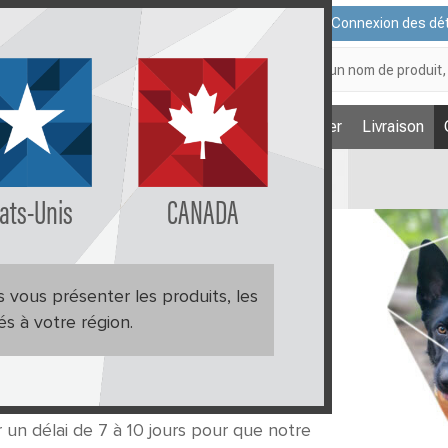
Nous contacter
Connexion des dét
Recherche
Nous trouver
Livraison
Plan
ats-Unis
CANADA
 vous présenter les produits, les
tés à votre région.
 ci-dessous avec toutes les informations
nous avons d'autres questions, nous vous
r un délai de 7 à 10 jours pour que notre