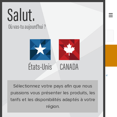
Salut.
Où vas-tu aujourd'hui ?
Recherche
Boutique
Apprendre
Plan
États-Unis
CANADA
Conditions et politiques
Politique de remboursement et de liv
Politique de remboursement et de
Sélectionnez votre pays afin que nous
puissions vous présenter les produits, les
livraison
tarifs et les disponibilités adaptés à votre
région.